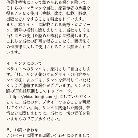
他著作権法によって認められる場合を除いて、
これらのコンテンツを当社、原著作者の承諾を
得ることなく使用（複製、改変、転載、販売、
出版など）をすることは禁止されています。
また、本サイト上に記載される商標・ロゴマー
ク、商号の権利に関しましては、当社もしくは
当社にその使用を認めた権利者に帰属します。
これらを当社の許可を得ることなく、商標法そ
の他法律に反して使用されることは禁止されて
います。
４．リンクについて
本サイトへのリンクは、原則として自由としま
す。但し、リンク先のウェブサイトの内容やリ
ンク方法によっては、リンクを解消していただ
くようご連絡する場合がございます。リンクの
際のURLは原則としてトップページ、
「
https://ebisu-toraji.com/
」にしていただくと
ともに、当社のウェブサイトであることを明示
してください。尚、リンクに関連した賠償、苦
情などに関しましては、当社は一切の責任を負
いませんのでご了承ください。
５．お問い合わせ
このページに関するお問い合わせにつきまして