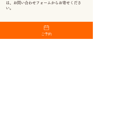
は、お問い合わせフォームからお寄せくださ
い。
ご予約
オランジュ株式会社
焼肉 慶楽苑
店舗紹介
長原本店
採用情報
PETIT御嶽山店
サイトポリシー
メニュー
プライバシーポリシー
長原本店メニュ
全国焼肉協会