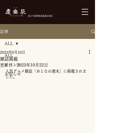
仙台牛銘柄推進協議会認定
記事
ご予約
ALL
2023年9月10日
ALL
雑誌掲載
イベント
更新日：
2023年10月22日
人気グルメ雑誌「おとなの週末」に掲載されま
お知らせ
した。