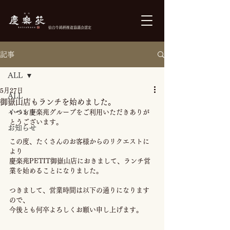
仙台牛銘柄推進協議会認定
記事
ご予約
ALL
5月27日
ALL
御嶽山店もランチを始めました。
イベント
いつも慶楽苑グループをご利用いただきありが
とうございます。
お知らせ
この度、たくさんのお客様からのリクエストに
より
慶楽苑PETIT御嶽山店におきまして、ランチ営
業を始めることになりました。
つきまして、営業時間は以下の通りになります
ので、
今後とも何卒よろしくお願い申し上げます。